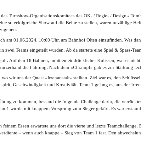
t des Turnshow-Organisationskomitees das OK- / Regie- / Design-/ Tom
ne so erfolgreiche Show auf die Beine zu stellen, waren unzählige H
kzugeben.
sich am 01.06.2024, 10:00 Uhr, am Bahnhof Olten einzufinden. Was dann
n zwei Teams eingeteilt wurden. Ab da startete eine Spiel & Spass-Tea
olf. Auf den 18 Bahnen, inmitten eindrücklicher Kulissen, war es nicht g
 kurzerhand die Führung. Nach dem «Chrampf» gab es zur Stärkung le
o wir uns der Quest «Irrenanstalt» stellten. Ziel war es, den Schlüsse
amspirit, Geschwindigkeit und Kreativität. Team 1 gelang es, aus der I
Übung zu kommen, bestand die folgende Challenge darin, die verrückte
Team 1 wurde mit knappem Vorsprung zum Sieger gekürt. Es war erstaunli
 feinem Essen erwartete uns dort die vierte und letzte Teamchallenge. 
diente – wenn auch knappe – Sieg von Team 1 fest. Den abwechslungsre