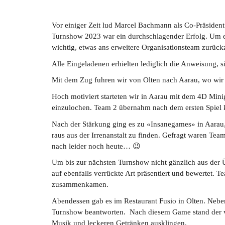
Vor einiger Zeit lud Marcel Bachmann als Co-Präsiden
Turnshow 2023 war ein durchschlagender Erfolg. Um ei
wichtig, etwas ans erweitere Organisationsteam zurüc
Alle Eingeladenen erhielten lediglich die Anweisung, 
Mit dem Zug fuhren wir von Olten nach Aarau, wo wir i
Hoch motiviert starteten wir in Aarau mit dem 4D Minig
einzulochen. Team 2 übernahm nach dem ersten Spiel
Nach der Stärkung ging es zu «Insanegames» in Aarau, w
raus aus der Irrenanstalt zu finden. Gefragt waren Te
nach leider noch heute… 😉
Um bis zur nächsten Turnshow nicht gänzlich aus der 
auf ebenfalls verrückte Art präsentiert und bewertet. 
zusammenkamen.
Abendessen gab es im Restaurant Fusio in Olten. Neben
Turnshow beantworten. Nach diesem Game stand der ver
Musik und leckeren Getränken ausklingen.