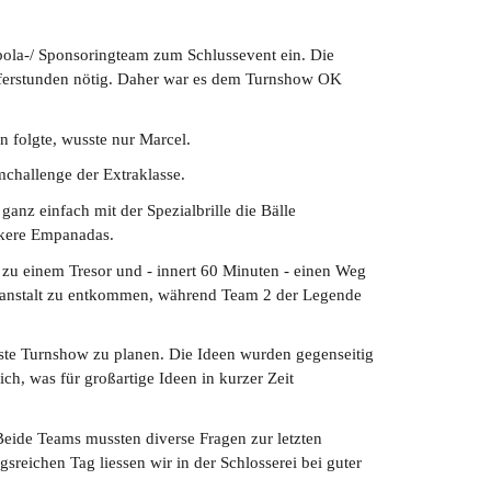
bola-/ Sponsoringteam zum Schlussevent ein. Die
elferstunden nötig. Daher war es dem Turnshow OK
 folgte, wusste nur Marcel.
mchallenge der Extraklasse.
anz einfach mit der Spezialbrille die Bälle
ckere Empanadas.
l zu einem Tresor und - innert 60 Minuten - einen Weg
rrenanstalt zu entkommen, während Team 2 der Legende
ste Turnshow zu planen. Die Ideen wurden gegenseitig
ch, was für großartige Ideen in kurzer Zeit
Beide Teams mussten diverse Fragen zur letzten
ichen Tag liessen wir in der Schlosserei bei guter